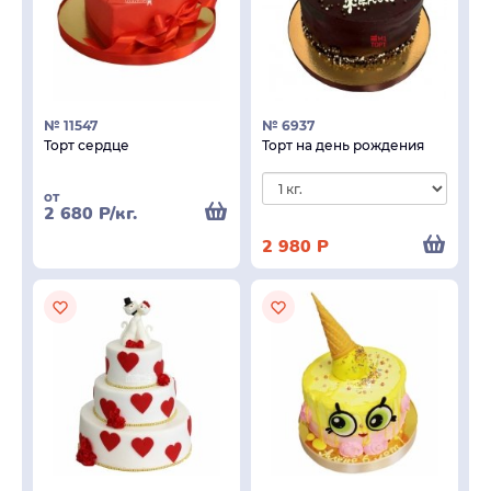
№ 11547
№ 6937
Торт сердце
Торт на день рождения
от
2 680
Р
/кг.
2 980
Р