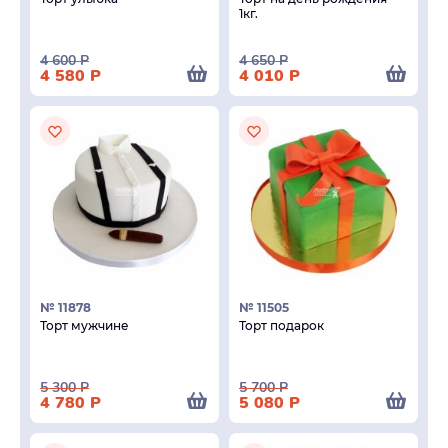
1кг.
4 600
Р
4 650
Р
4 580
Р
4 010
Р
№ 11878
№ 11505
Торт мужчине
Торт подарок
5 300
Р
5 700
Р
4 780
Р
5 080
Р