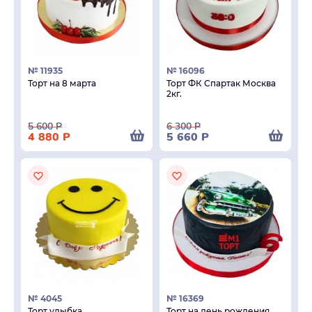
№ 11935
№ 16096
Торт на 8 марта
Торт ФК Спартак Москва
2кг.
5 600
Р
6 300
Р
4 880
Р
5 660
Р
№ 4045
№ 16369
Торт улыбка
Торт на день рождения