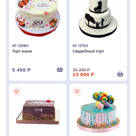
№ 12980
№ 12743
Торт маме
Свадебный торт
5 450
Р
15 200
Р
13 900
Р