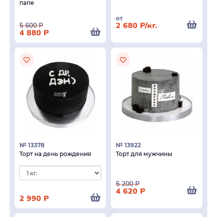
папе
от
2 680
Р
/кг.
5 600
Р
4 880
Р
№ 13378
№ 13922
Торт на день рождения
Торт для мужчины
5 200
Р
4 620
Р
2 990
Р