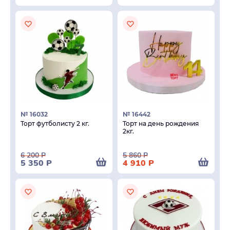
№ 16032
№ 16442
Торт футболисту 2 кг.
Торт на день рождения
2кг.
6 200
Р
5 860
Р
5 350
Р
4 910
Р