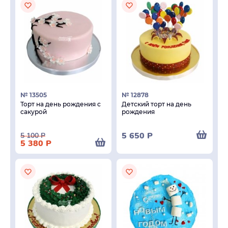
№ 13505
№ 12878
Торт на день рождения с
Детский торт на день
сакурой
рождения
5 650
Р
5 100
Р
5 380
Р