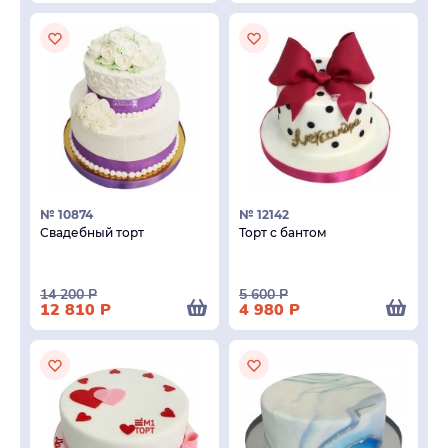
№ 10874
№ 12142
Свадебный торт
Торт с бантом
14 200
Р
5 600
Р
12 810
Р
4 980
Р