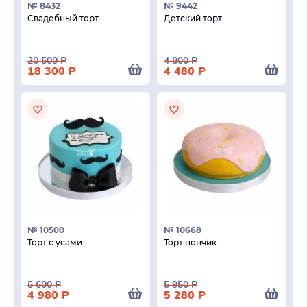
№ 8432
№ 9442
Свадебный торт
Детский торт
20 500
Р
4 800
Р
18 300
Р
4 480
Р
№ 10500
№ 10668
Торт с усами
Торт пончик
5 600
Р
5 950
Р
4 980
Р
5 280
Р