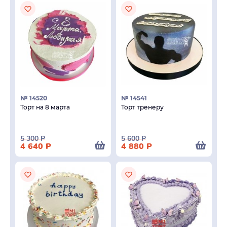
№ 14520
№ 14541
Торт на 8 марта
Торт тренеру
5 300
Р
5 600
Р
4 640
Р
4 880
Р