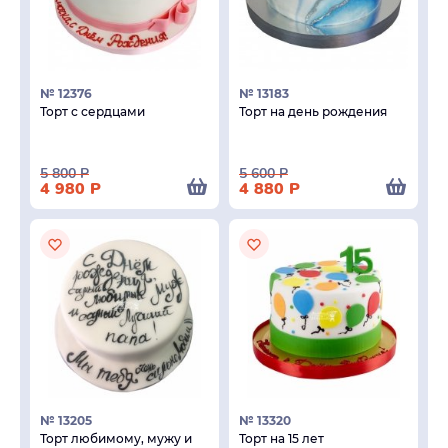
№ 12376
№ 13183
Торт с сердцами
Торт на день рождения
5 800
Р
5 600
Р
4 980
Р
4 880
Р
№ 13205
№ 13320
Торт любимому, мужу и
Торт на 15 лет