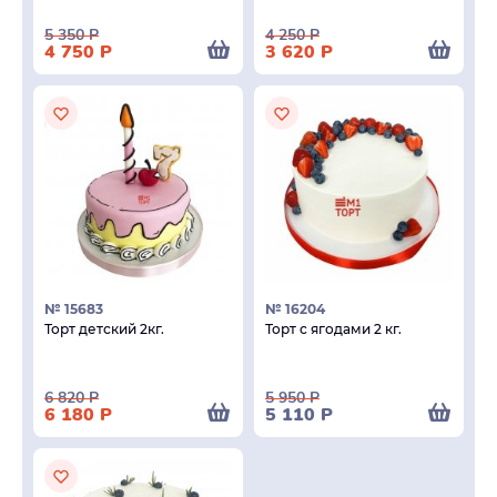
5 350
Р
4 250
Р
4 750
Р
3 620
Р
№ 15683
№ 16204
Торт детский 2кг.
Торт с ягодами 2 кг.
6 820
Р
5 950
Р
6 180
Р
5 110
Р