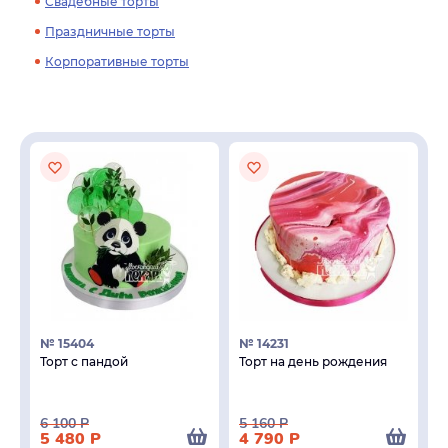
Свадебные торты
Праздничные торты
Корпоративные торты
№ 15404
№ 14231
Торт с пандой
Торт на день рождения
6 100
Р
5 160
Р
5 480
Р
4 790
Р