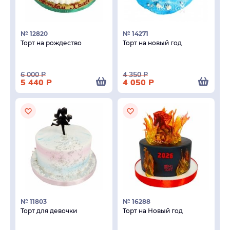
№ 12820
№ 14271
Торт на рождество
Торт на новый год
6 000
Р
4 350
Р
5 440
Р
4 050
Р
№ 11803
№ 16288
Торт для девочки
Торт на Новый год