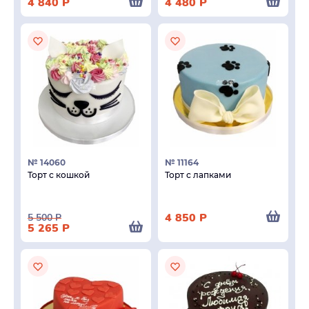
4 840
Р
4 480
Р
№ 14060
№ 11164
Торт с кошкой
Торт с лапками
4 850
Р
5 500
Р
5 265
Р