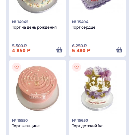
№ 14945
№ 15494
Торт на день рождения
Торт сердце
5 500
Р
6 250
Р
4 850
Р
5 480
Р
№ 15550
№ 15650
Торт женщине
Торт детский 1кг.