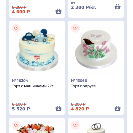
от
2 380
Р
/кг.
5 250
Р
4 600
Р
№ 16304
№ 13066
Торт с машинками 2кг.
Торт подруге
6 100
Р
5 200
Р
5 520
Р
4 820
Р