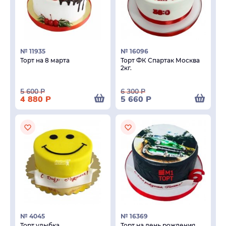
№ 11935
№ 16096
Торт на 8 марта
Торт ФК Спартак Москва
2кг.
5 600
Р
6 300
Р
4 880
Р
5 660
Р
№ 4045
№ 16369
Торт улыбка
Торт на день рождения