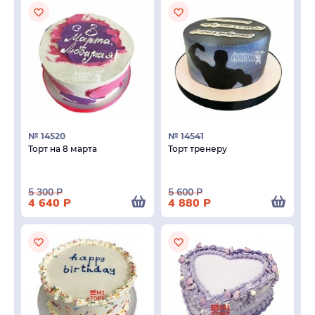
№ 14520
№ 14541
Торт на 8 марта
Торт тренеру
5 300
Р
5 600
Р
4 640
Р
4 880
Р