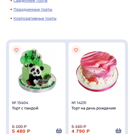
Свадебные торты
Праздничные торты
Корпоративные торты
№ 15404
№ 14231
Торт с пандой
Торт на день рождения
6 100
Р
5 160
Р
5 480
Р
4 790
Р