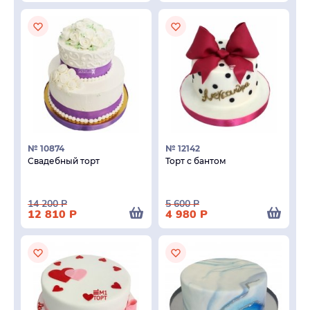
№ 10874
№ 12142
Свадебный торт
Торт с бантом
14 200
Р
5 600
Р
12 810
Р
4 980
Р