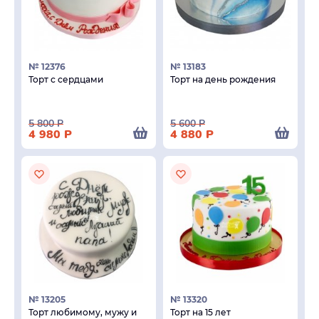
№ 12376
№ 13183
Торт с сердцами
Торт на день рождения
5 800
Р
5 600
Р
4 980
Р
4 880
Р
№ 13205
№ 13320
Торт любимому, мужу и
Торт на 15 лет