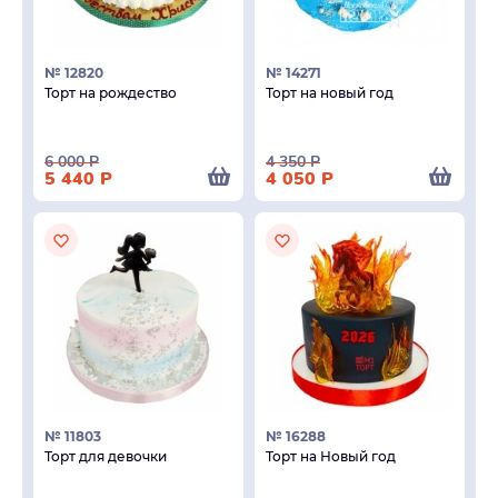
№ 12820
№ 14271
Торт на рождество
Торт на новый год
6 000
Р
4 350
Р
5 440
Р
4 050
Р
№ 11803
№ 16288
Торт для девочки
Торт на Новый год