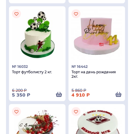
№ 16032
№ 16442
Торт футболисту 2 кг.
Торт на день рождения
2кг.
6 200
Р
5 860
Р
5 350
Р
4 910
Р