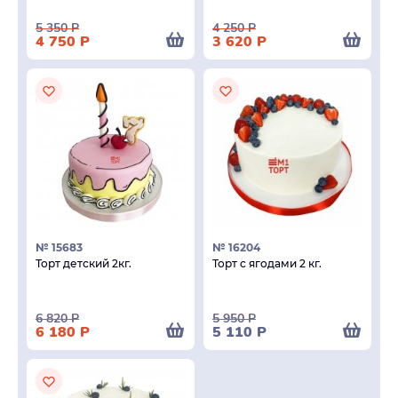
5 350
Р
4 250
Р
4 750
Р
3 620
Р
№ 15683
№ 16204
Торт детский 2кг.
Торт с ягодами 2 кг.
6 820
Р
5 950
Р
6 180
Р
5 110
Р