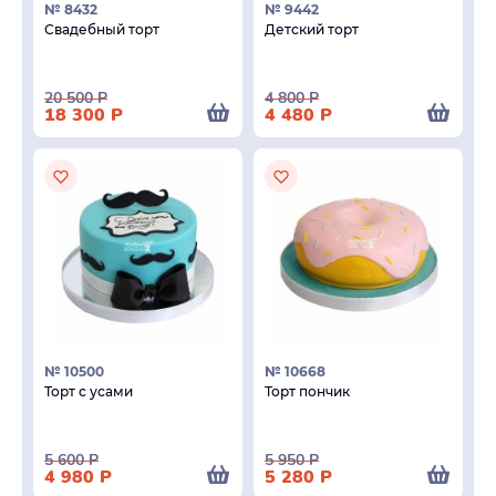
№ 8432
№ 9442
Свадебный торт
Детский торт
20 500
Р
4 800
Р
18 300
Р
4 480
Р
№ 10500
№ 10668
Торт с усами
Торт пончик
5 600
Р
5 950
Р
4 980
Р
5 280
Р