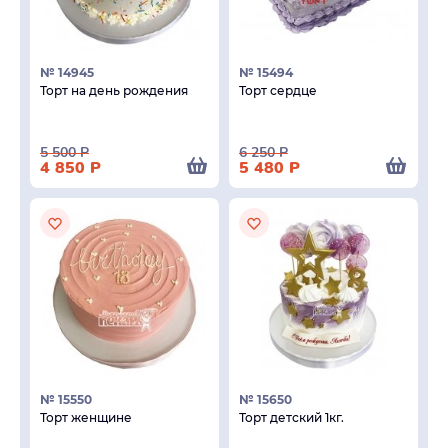
№ 14945
№ 15494
Торт на день рождения
Торт сердце
5 500
Р
6 250
Р
4 850
Р
5 480
Р
№ 15550
№ 15650
Торт женщине
Торт детский 1кг.