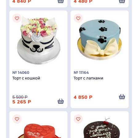
4 840
Р
4 480
Р
№ 14060
№ 11164
Торт с кошкой
Торт с лапками
4 850
Р
5 500
Р
5 265
Р