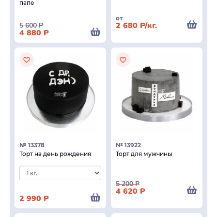
папе
от
2 680
Р
/кг.
5 600
Р
4 880
Р
№ 13378
№ 13922
Торт на день рождения
Торт для мужчины
5 200
Р
4 620
Р
2 990
Р