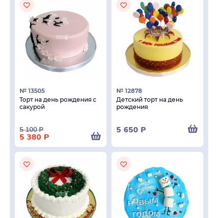
№ 13505
№ 12878
Торт на день рождения с
Детский торт на день
сакурой
рождения
5 650
Р
5 100
Р
5 380
Р