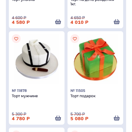
1кг.
4 600
Р
4 650
Р
4 580
Р
4 010
Р
№ 11878
№ 11505
Торт мужчине
Торт подарок
5 300
Р
5 700
Р
4 780
Р
5 080
Р