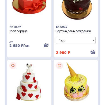
№ 11547
№ 6937
Торт сердце
Торт на день рождения
от
2 680
Р
/кг.
2 980
Р