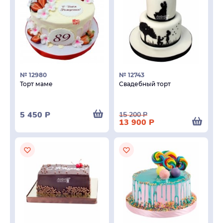
№ 12980
№ 12743
Торт маме
Свадебный торт
5 450
Р
15 200
Р
13 900
Р