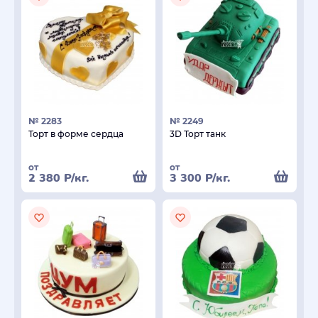
№ 2283
№ 2249
Торт в форме сердца
3D Торт танк
от
от
2 380
Р
/кг.
3 300
Р
/кг.