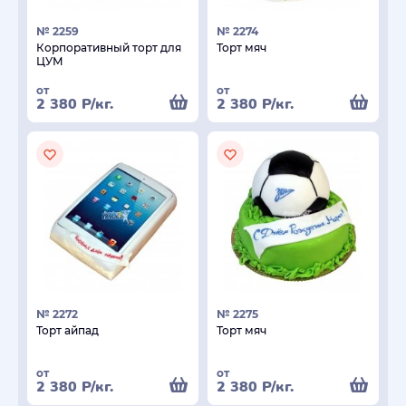
№ 2259
№ 2274
Корпоративный торт для
Торт мяч
ЦУМ
от
от
2 380
Р
/кг.
2 380
Р
/кг.
№ 2272
№ 2275
Торт айпад
Торт мяч
от
от
2 380
Р
/кг.
2 380
Р
/кг.