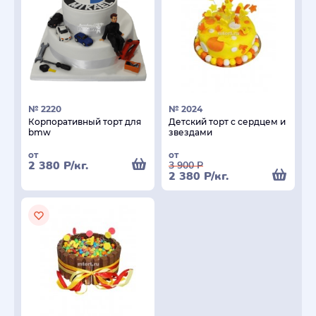
№ 2220
№ 2024
Корпоративный торт для
Детский торт с сердцем и
bmw
звездами
от
от
2 380
Р
/кг.
3 900
Р
2 380
Р
/кг.