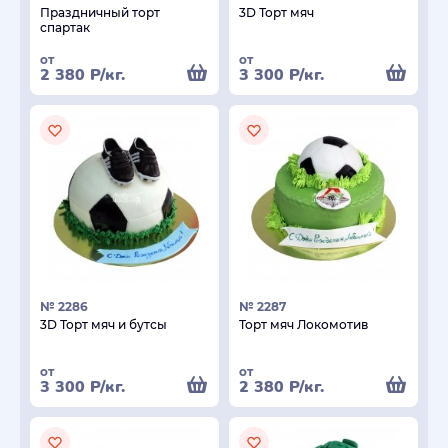
Праздничный торт
3D Торт мяч
спартак
от
от
2 380
Р
/кг.
3 300
Р
/кг.
№ 2286
№ 2287
3D Торт мяч и бутсы
Торт мяч Локомотив
от
от
3 300
Р
/кг.
2 380
Р
/кг.