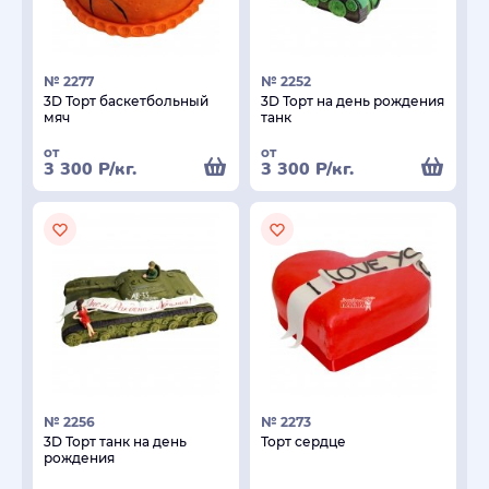
№ 2277
№ 2252
3D Торт баскетбольный
3D Торт на день рождения
мяч
танк
от
от
3 300
Р
/кг.
3 300
Р
/кг.
№ 2256
№ 2273
3D Торт танк на день
Торт сердце
рождения