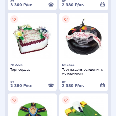
от
от
3 300
Р
/кг.
2 380
Р
/кг.
№ 2278
№ 2244
Торт сердце
Торт на день рождения с
мотоциклом
от
от
2 380
Р
/кг.
2 380
Р
/кг.