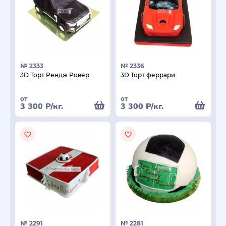
№ 2333
№ 2336
3D Торт Рендж Ровер
3D Торт феррари
от
от
3 300
Р
/кг.
3 300
Р
/кг.
№ 2291
№ 2281