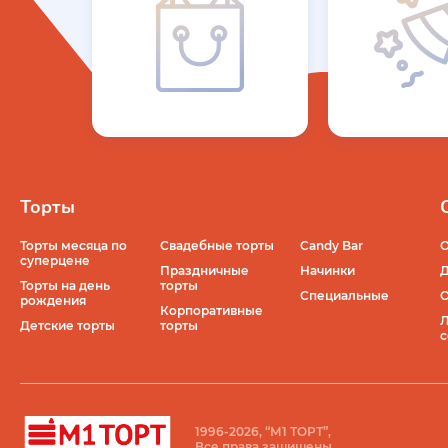
Торты
Торты месяца по
Свадебные торты
Candy Bar
О
суперцене
Праздничные
Начинки
Д
Торты на день
торты
Специальные
О
рождения
Корпоративные
Л
Детские торты
торты
с
1996-2026, “М1 ТОРТ”,
Все права защищены