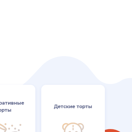
ративные
Детские торты
орты