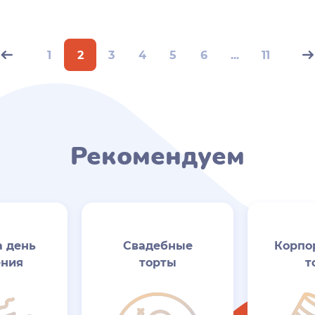
1
2
3
4
5
6
...
11
Рекомендуем
а день
Свадебные
Корпо
ния
торты
т