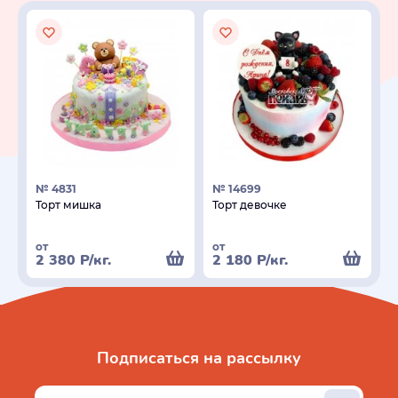
№ 4831
№ 14699
Торт мишка
Торт девочке
от
от
2 380
Р
/кг.
2 180
Р
/кг.
Подписаться на рассылку