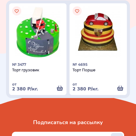
№ 3477
№ 4695
Торт грузовик
Торт Порше
от
от
2 380
Р
/кг.
2 380
Р
/кг.
Подписаться на рассылку