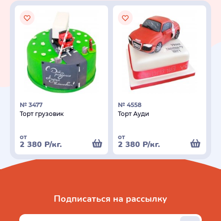
№ 3477
№ 4558
Торт грузовик
Торт Ауди
от
от
2 380
Р
/кг.
2 380
Р
/кг.
Подписаться на рассылку