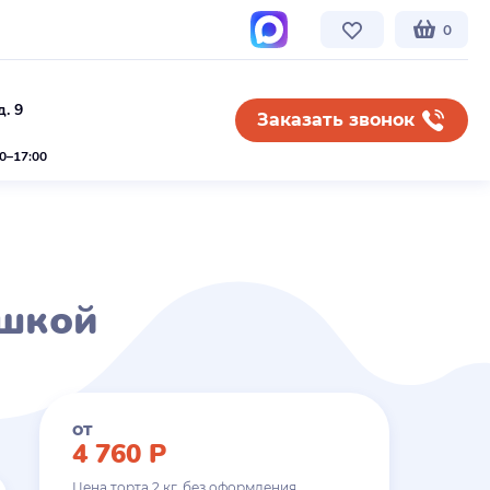
0
. 9
Заказать звонок
00–17:00
ишкой
от
4 760
Р
Цена торта
2
кг. без оформления