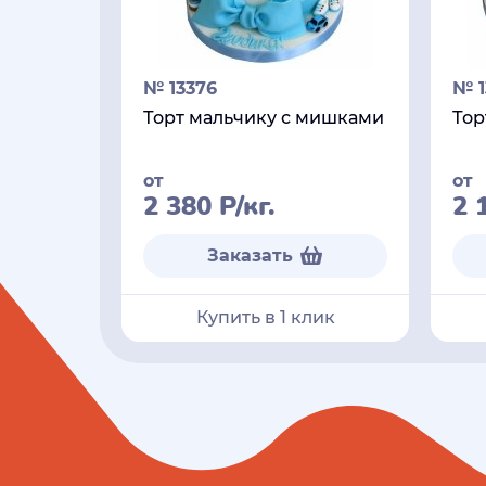
№ 13376
№ 1
Торт мальчику с мишками
Тор
от
от
2 380
Р
/кг.
2 
Заказать
Купить в 1 клик