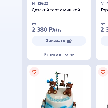
№ 12622
№ 
Детский торт с мишкой
Тор
от
от
2 380
Р
/кг.
2 
Заказать
Купить в 1 клик