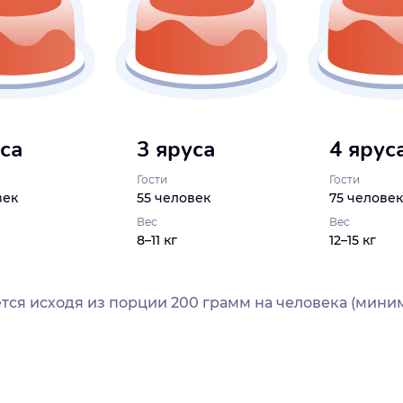
уса
3 яруса
4 ярус
Гости
Гости
век
55 человек
75 человек
Вес
Вес
8–11 кг
12–15 кг
тся исходя из порции 200 грамм на человека (миним