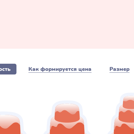
ость
Как формируется цена
Размер