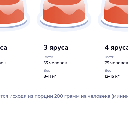
уса
3 яруса
4 ярус
Гости
Гости
век
55 человек
75 человек
Вес
Вес
8–11 кг
12–15 кг
тся исходя из порции 200 грамм на человека (миним