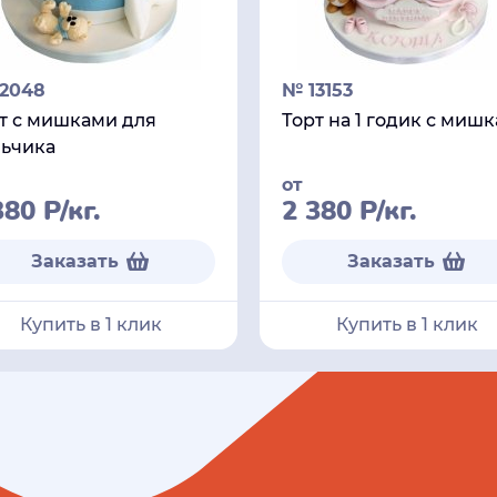
2048
№ 13153
т с мишками для
Торт на 1 годик с миш
ьчика
от
380
Р
/кг.
2 380
Р
/кг.
Заказать
Заказать
Купить в 1 клик
Купить в 1 клик