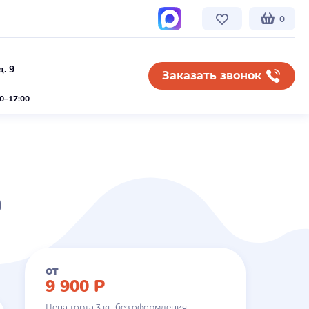
0
. 9
Заказать звонок
00–17:00
а
от
9 900
Р
Цена торта
3
кг. без оформления