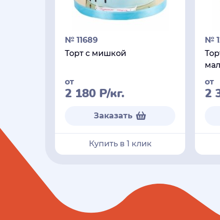
№ 11689
№ 1
Торт с мишкой
Тор
мал
от
от
2 180
Р
/кг.
2 
Заказать
Купить в 1 клик