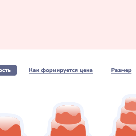
ость
Как формируется цена
Размер