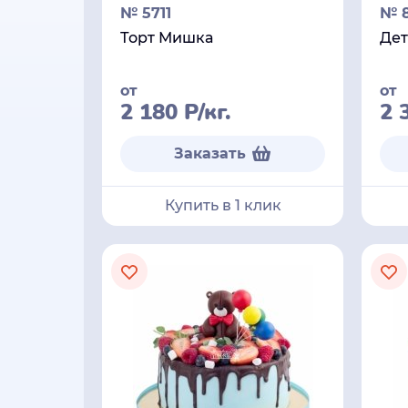
№ 5711
№ 
Торт Мишка
Дет
от
от
2 180
Р
/кг.
2 
Заказать
Купить в 1 клик