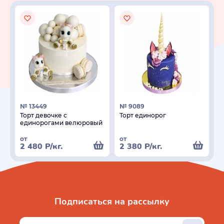
№ 13449
№ 9089
Торт девочке с
Торт единорог
единорогами велюровый
от
от
2 480
Р
/кг.
2 380
Р
/кг.
Подписаться на рассылку