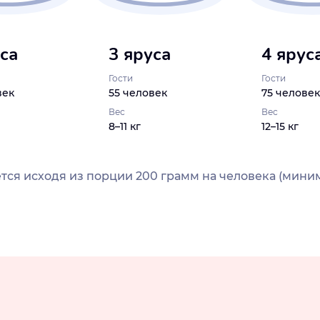
уса
3 яруса
4 ярус
Гости
Гости
век
55 человек
75 человек
Вес
Вес
8–11 кг
12–15 кг
тся исходя из порции 200 грамм на человека (миним