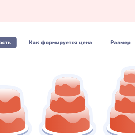
ость
Как формируется цена
Размер