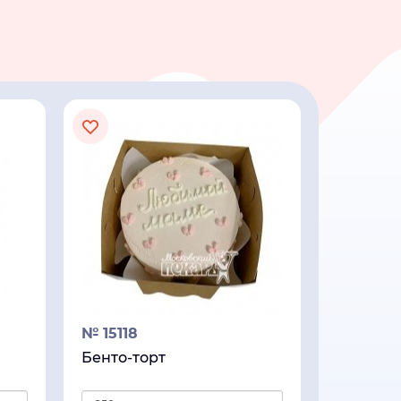
№ 15118
Бенто-торт