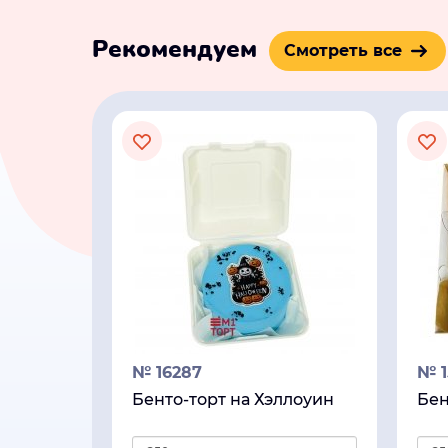
Рекомендуем
Смотреть все
№ 16287
№ 1
Бенто-торт на Хэллоуин
Бен