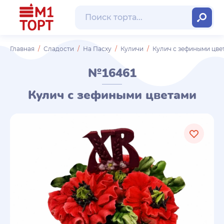
Главная
Сладости
На Пасху
Куличи
Кулич с зефиными цве
№16461
Кулич с зефиными цветами