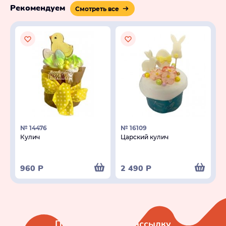
Рекомендуем
Смотреть все
№ 14476
№ 16109
Кулич
Царский кулич
960
Р
2 490
Р
Подписаться на рассылку