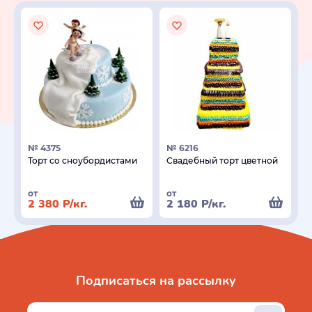
№ 4375
№ 6216
Торт со сноубордистами
Свадебный торт цветной
от
от
2 380
Р
/кг.
2 180
Р
/кг.
Подписаться на рассылку