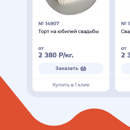
№ 14907
№ 1
Торт на юбилей свадьбы
Сва
от
от
2 380
Р
/кг.
2 
Заказать
Купить в 1 клик