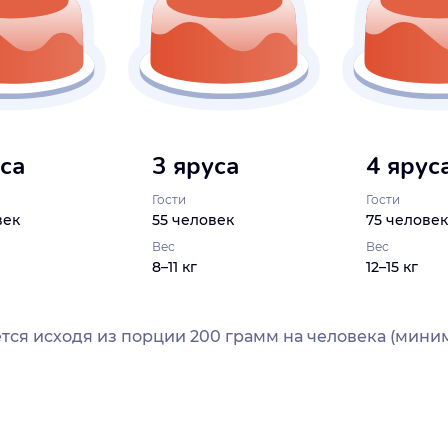
уса
3 яруса
4 ярус
Гости
Гости
век
55 человек
75 человек
Вес
Вес
8–11 кг
12–15 кг
тся исходя из порции 200 грамм на человека (миним