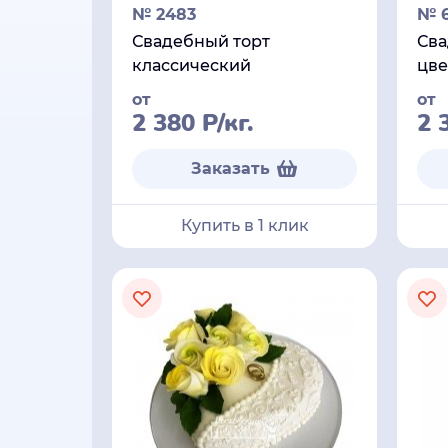
№ 2483
№ 6
Свадебный торт
Сва
классический
цве
от
от
2 380
Р
/кг.
2 
Заказать
Купить в 1 клик