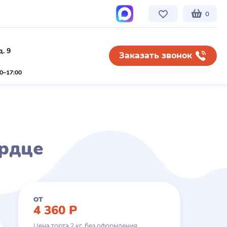
0
. 9
Заказать звонок
00–17:00
рдце
от
4 360
Р
Цена торта
2
кг. без оформления