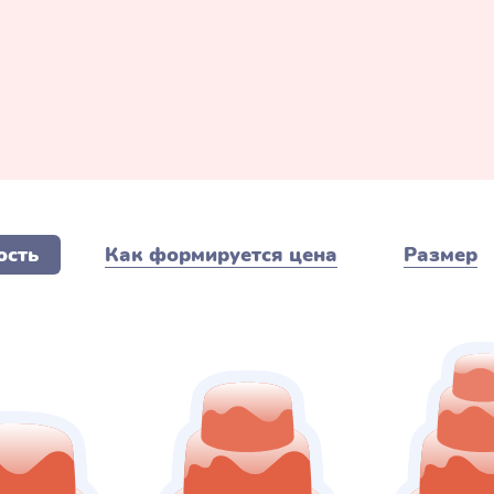
ость
Как формируется цена
Размер