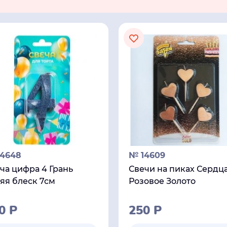
14648
№ 14609
ча цифра 4 Грань
Свечи на пиках Сердц
яя блеск 7см
Розовое Золото
20
Р
250
Р