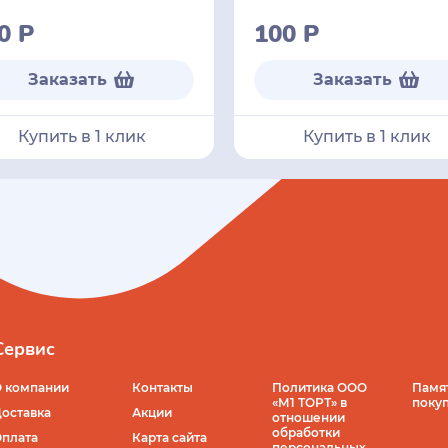
50
Р
100
Р
Заказать
Заказать
Купить в 1 клик
Купить в 1 клик
Сервис
 компании
Контакты
Политика ООО
Памя
«М1 ТОРТ» в
поку
оставка
Акции
отношении
обработки
плата
Карта сайта
персональных