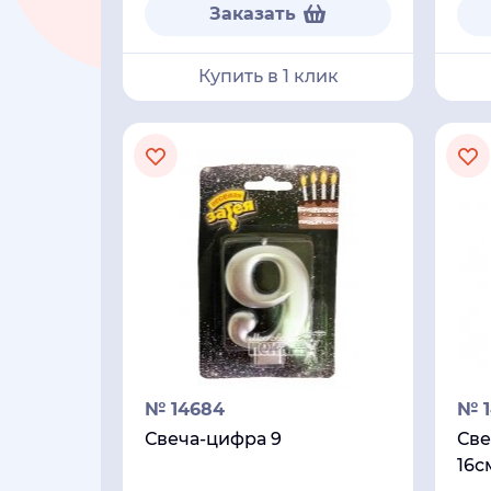
Заказать
Купить в 1 клик
№ 14684
№ 1
Свеча-цифра 9
Све
16с