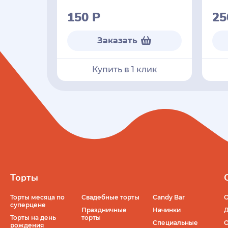
150
Р
2
Заказать
Купить в 1 клик
Торты
Торты месяца по
Свадебные торты
Candy Bar
О
суперцене
Праздничные
Начинки
Д
Торты на день
торты
Специальные
О
рождения