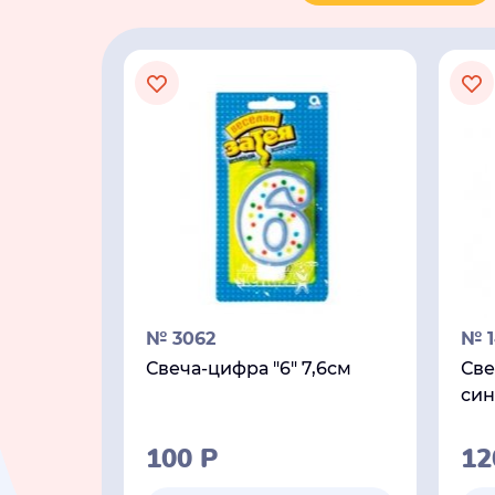
№ 3062
№ 
Свеча-цифра "6" 7,6см
Све
син
100
Р
1