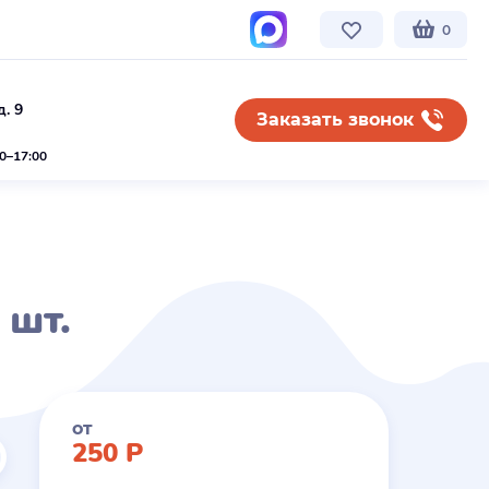
0
. 9
Заказать звонок
00–17:00
 шт.
от
250
Р