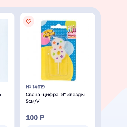
№ 14619
а
Свеча -цифра "8" Звезды
5см/V
100
Р