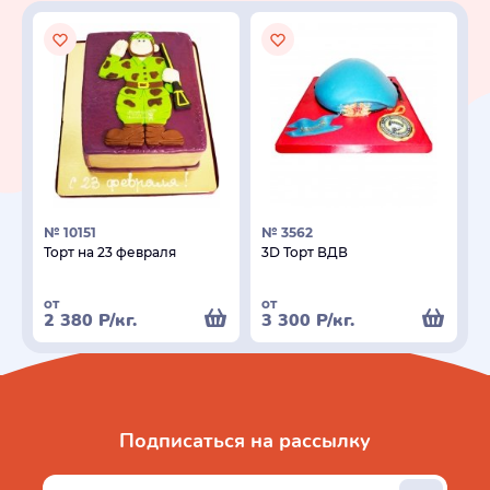
№ 10151
№ 3562
Торт на 23 февраля
3D Торт ВДВ
от
от
2 380
Р
/кг.
3 300
Р
/кг.
Подписаться на рассылку