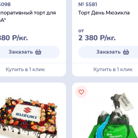
5098
№ 5581
поративный торт для
Торт День Мюзикла
A"
от
380
Р
/кг.
2 380
Р
/кг.
Заказать
Заказать
Купить в 1 клик
Купить в 1 клик