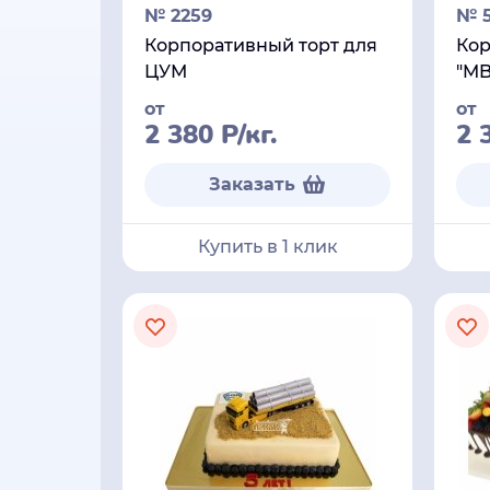
№ 2259
№ 
Корпоративный торт для
Кор
ЦУМ
"MB
от
от
2 380
Р
/кг.
2 
Заказать
Купить в 1 клик