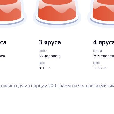
уса
3 яруса
4 ярус
Гости
Гости
век
55 человек
75 человек
Вес
Вес
8–11 кг
12–15 кг
тся исходя из порции 200 грамм на человека (миним