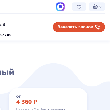
0
. 9
Заказать звонок
00–17:00
ный
от
4 360
Р
Цена торта
2
кг. без оформления