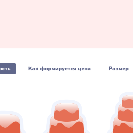
ость
Как формируется цена
Размер