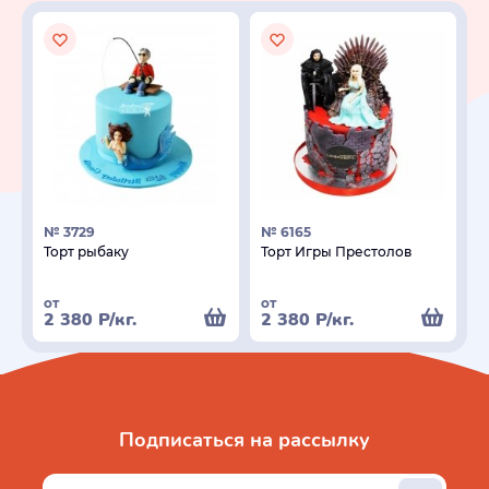
№ 3729
№ 6165
Торт рыбаку
Торт Игры Престолов
от
от
2 380
Р
/кг.
2 380
Р
/кг.
Подписаться на рассылку