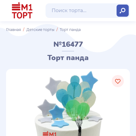
Главная
Детские торты
Торт панда
№16477
Торт панда