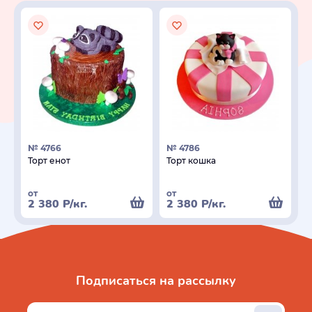
№ 4766
№ 4786
Торт енот
Торт кошка
от
от
2 380
Р
/кг.
2 380
Р
/кг.
Подписаться на рассылку