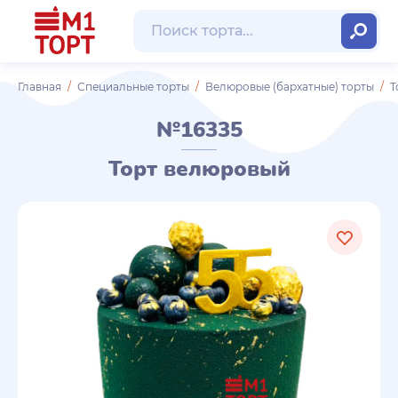
Главная
Специальные торты
Велюровые (бархатные) торты
Т
№16335
Торт велюровый