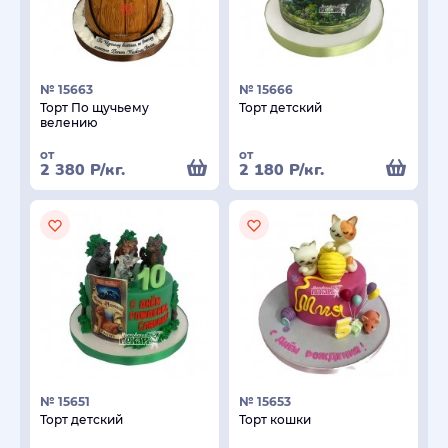
№ 15663
№ 15666
Торт По щучьему
Торт детский
велению
от
от
2 380
Р
/кг.
2 180
Р
/кг.
№ 15651
№ 15653
Торт детский
Торт кошки