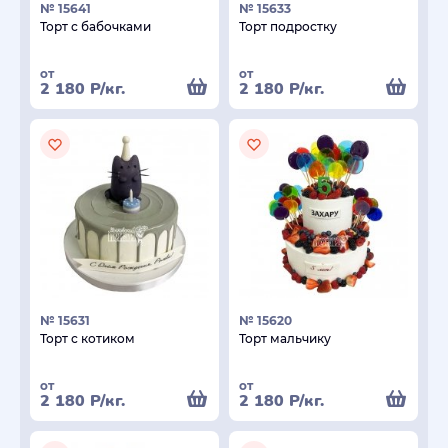
№ 15641
№ 15633
Торт с бабочками
Торт подростку
от
от
2 180
Р
/кг.
2 180
Р
/кг.
№ 15631
№ 15620
Торт с котиком
Торт мальчику
от
от
2 180
Р
/кг.
2 180
Р
/кг.