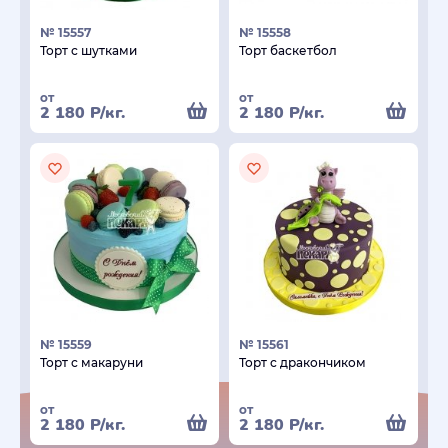
№ 15557
№ 15558
Торт с шутками
Торт баскетбол
от
от
2 180
Р
/кг.
2 180
Р
/кг.
№ 15559
№ 15561
Торт с макаруни
Торт с дракончиком
от
от
2 180
Р
/кг.
2 180
Р
/кг.