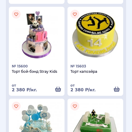
№ 15600
№ 15603
Торт бой-бэнд Stray Kids
Торт капоэйра
от
от
2 380
Р
/кг.
2 380
Р
/кг.