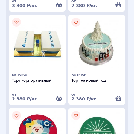
от
от
3 300
Р
/кг.
2 380
Р
/кг.
№ 15166
№ 15156
Торт корпоративный
Торт на новый год
от
от
2 380
Р
/кг.
2 380
Р
/кг.