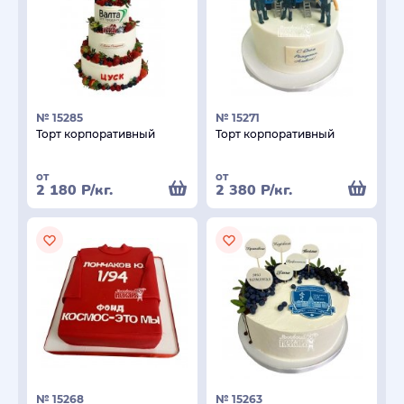
№ 15285
№ 15271
Торт корпоративный
Торт корпоративный
от
от
2 180
Р
/кг.
2 380
Р
/кг.
№ 15268
№ 15263