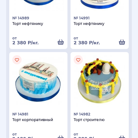
№ 14989
№ 14991
Торт нефтянику
Торт нефтянику
от
от
2 380
Р
/кг.
2 380
Р
/кг.
№ 14981
№ 14982
Торт корпоративный
Торт строителю
от
от