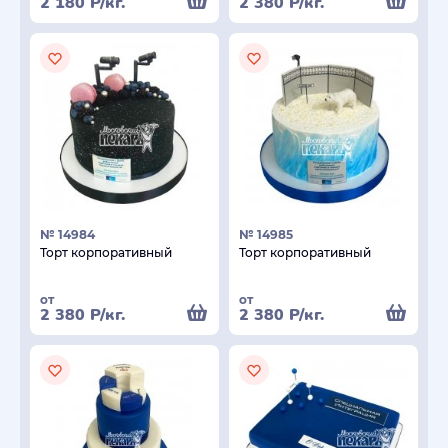
2 180
Р
/кг.
2 380
Р
/кг.
№ 14984
№ 14985
Торт корпоративный
Торт корпоративный
от
от
2 380
Р
/кг.
2 380
Р
/кг.