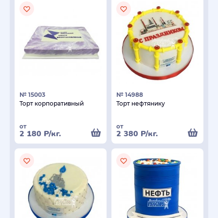
№ 15003
№ 14988
Торт корпоративный
Торт нефтянику
от
от
2 180
Р
/кг.
2 380
Р
/кг.