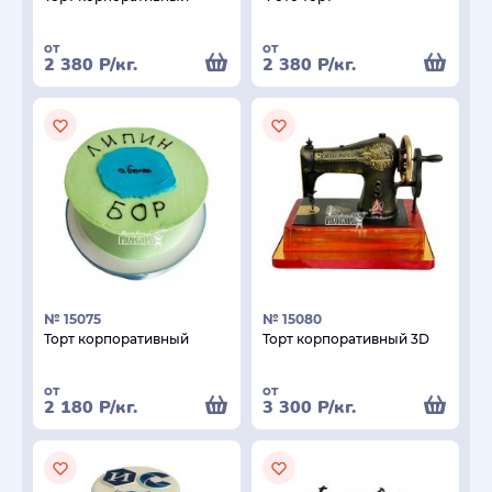
от
от
2 380
Р
/кг.
2 380
Р
/кг.
№ 15075
№ 15080
Торт корпоративный
Торт корпоративный 3D
от
от
2 180
Р
/кг.
3 300
Р
/кг.