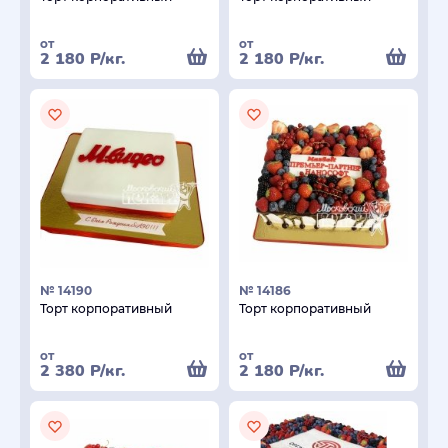
от
от
2 180
Р
/кг.
2 180
Р
/кг.
№ 14190
№ 14186
Торт корпоративный
Торт корпоративный
от
от
2 380
Р
/кг.
2 180
Р
/кг.