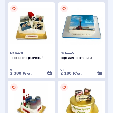
№ 14491
№ 14445
Торт корпоративный
Торт для нефтяника
от
от
2 380
Р
/кг.
2 180
Р
/кг.