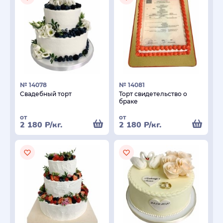
№ 14078
№ 14081
Свадебный торт
Торт свидетельство о
браке
от
от
2 180
Р
/кг.
2 180
Р
/кг.