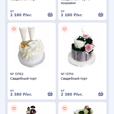
кошками
от
от
2 180
Р
/кг.
2 180
Р
/кг.
№ 13762
№ 13710
Свадебный торт
Свадебный торт
от
от
2 380
Р
/кг.
2 380
Р
/кг.