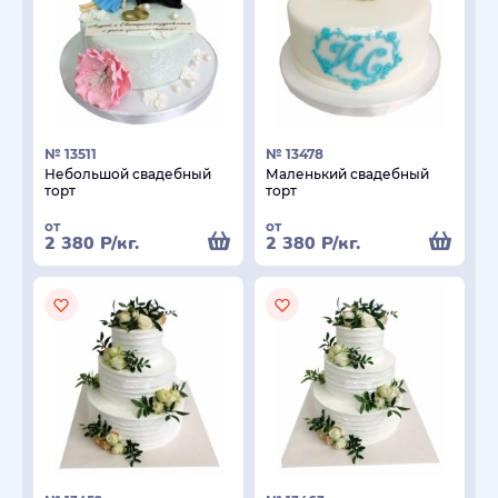
№ 13511
№ 13478
Небольшой свадебный
Маленький свадебный
торт
торт
от
от
2 380
Р
/кг.
2 380
Р
/кг.