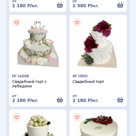
от
от
2 180
Р
/кг.
2 380
Р
/кг.
№ 14008
№ 13951
Свадебный торт с
Свадебный торт
лебедями
от
от
2 180
Р
/кг.
2 180
Р
/кг.