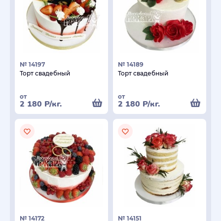
№ 14197
№ 14189
Торт свадебный
Торт свадебный
от
от
2 180
Р
/кг.
2 180
Р
/кг.
№ 14172
№ 14151