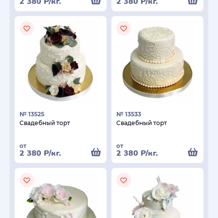
2 380
Р
/кг.
2 380
Р
/кг.
№ 13525
№ 13533
Свадебный торт
Свадебный торт
от
от
2 380
Р
/кг.
2 380
Р
/кг.