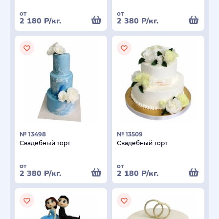
от
от
2 180
Р
/кг.
2 380
Р
/кг.
№ 13498
№ 13509
Свадебный торт
Свадебный торт
от
от
2 380
Р
/кг.
2 180
Р
/кг.