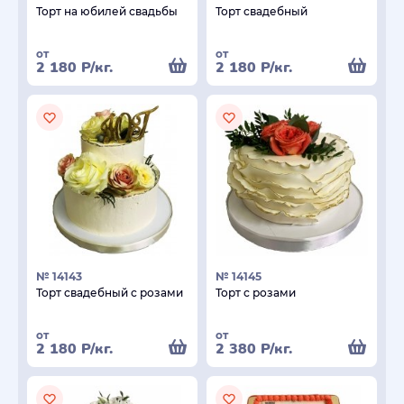
Торт на юбилей свадьбы
Торт свадебный
от
от
2 180
Р
/кг.
2 180
Р
/кг.
№ 14143
№ 14145
Торт свадебный с розами
Торт с розами
от
от
2 180
Р
/кг.
2 380
Р
/кг.