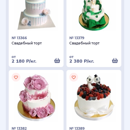
№ 13366
№ 13379
Свадебный торт
Свадебный торт
от
от
2 180
Р
/кг.
2 380
Р
/кг.
№ 13382
№ 13389