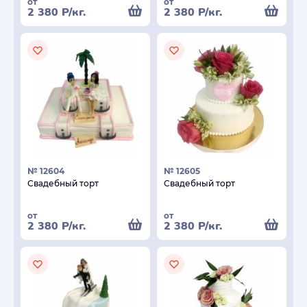
от
от
2 380
Р
/кг.
2 380
Р
/кг.
№ 12604
№ 12605
Свадебный торт
Свадебный торт
от
от
2 380
Р
/кг.
2 380
Р
/кг.