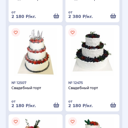
от
от
2 180
Р
/кг.
2 380
Р
/кг.
№ 12507
№ 12475
Свадебный торт
Свадебный торт
от
от
2 180
Р
/кг.
2 180
Р
/кг.