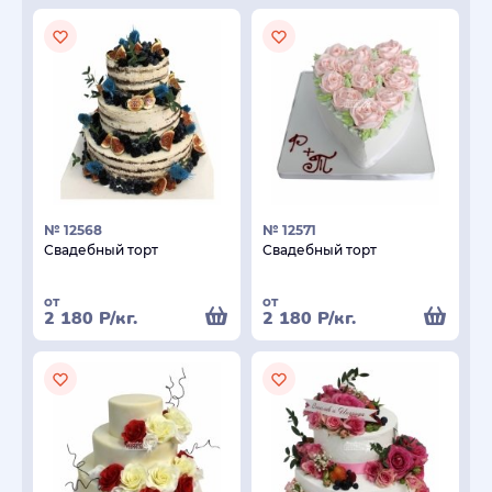
№ 12568
№ 12571
Свадебный торт
Свадебный торт
от
от
2 180
Р
/кг.
2 180
Р
/кг.