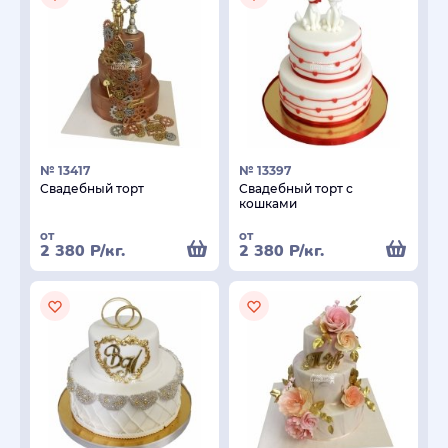
№ 13417
№ 13397
Свадебный торт
Свадебный торт с
кошками
от
от
2 380
Р
/кг.
2 380
Р
/кг.