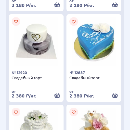
от
от
2 180
Р
/кг.
2 180
Р
/кг.
№ 12920
№ 12887
Свадебный торт
Свадебный торт
от
от
2 380
Р
/кг.
2 380
Р
/кг.