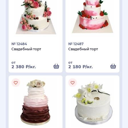
№ 12484
№ 12487
Свадебный торт
Свадебный торт
от
от
2 380
Р
/кг.
2 180
Р
/кг.