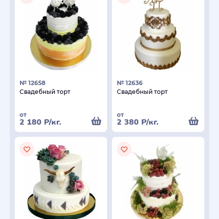
№ 12658
№ 12636
Свадебный торт
Свадебный торт
от
от
2 180
Р
/кг.
2 380
Р
/кг.