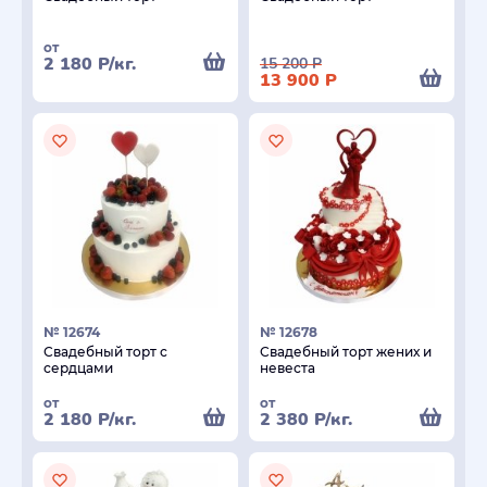
от
2 180
Р
/кг.
15 200
Р
13 900
Р
№ 12674
№ 12678
Свадебный торт с
Свадебный торт жених и
сердцами
невеста
от
от
2 180
Р
/кг.
2 380
Р
/кг.