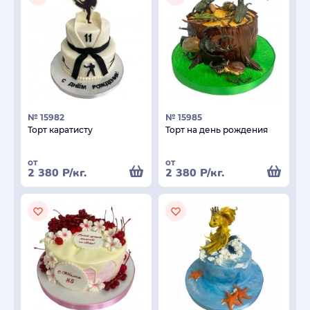
№ 15982
№ 15985
Торт каратисту
Торт на день рождения
от
от
2 380
Р
/кг.
2 380
Р
/кг.