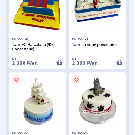
№ 15968
№ 15969
Торт FC Barcelona (ФК
Торт на день рождения
Барселона)
от
от
2 380
Р
/кг.
2 380
Р
/кг.
№ 15972
№ 15973