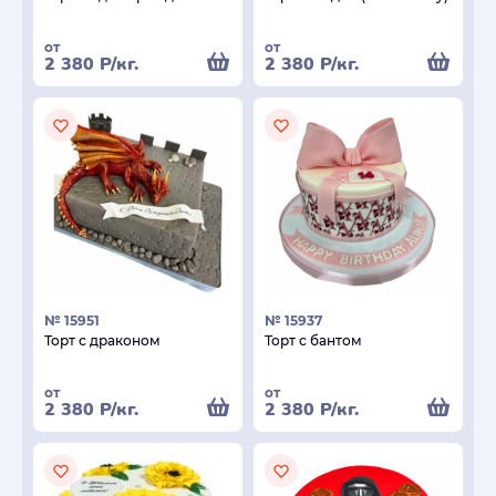
от
от
2 380
Р
/кг.
2 380
Р
/кг.
№ 15951
№ 15937
Торт с драконом
Торт с бантом
от
от
2 380
Р
/кг.
2 380
Р
/кг.