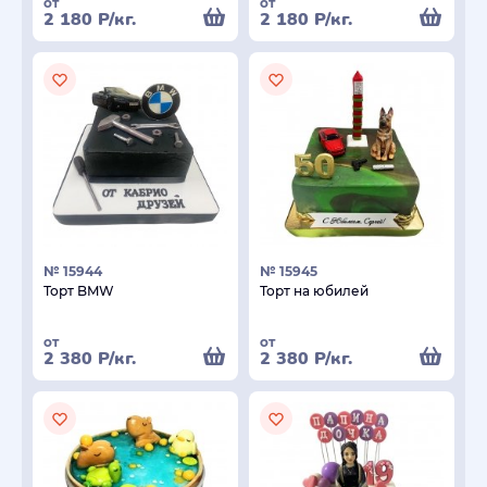
от
от
2 180
Р
/кг.
2 180
Р
/кг.
№ 15944
№ 15945
Торт BMW
Торт на юбилей
от
от
2 380
Р
/кг.
2 380
Р
/кг.