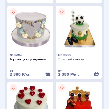
№ 15959
№ 15960
Торт на день рождения
Торт футболисту
от
от
2 380
Р
/кг.
2 380
Р
/кг.