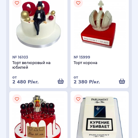
№ 16103
№ 15999
Торт велюровый на
Торт корона
юбилей
от
от
2 480
Р
/кг.
2 380
Р
/кг.