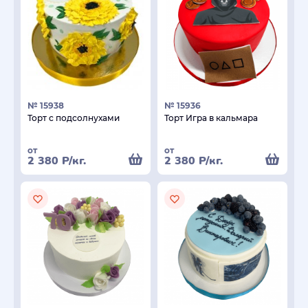
№ 15938
№ 15936
Торт с подсолнухами
Торт Игра в кальмара
от
от
2 380
Р
/кг.
2 380
Р
/кг.