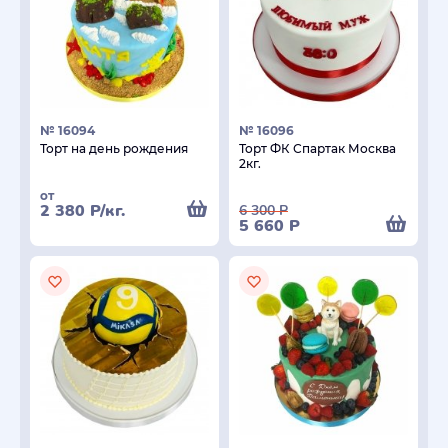
№ 16094
№ 16096
Торт на день рождения
Торт ФК Спартак Москва
2кг.
от
2 380
Р
/кг.
6 300
Р
5 660
Р