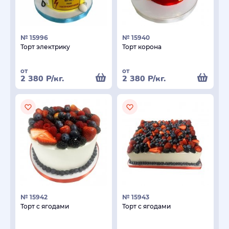
№ 15996
№ 15940
Торт электрику
Торт корона
от
от
2 380
Р
/кг.
2 380
Р
/кг.
№ 15942
№ 15943
Торт с ягодами
Торт с ягодами