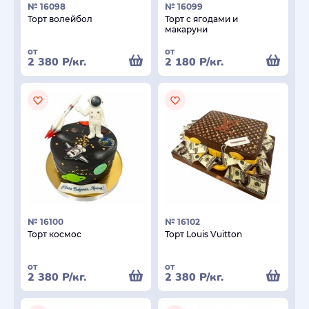
№ 16098
№ 16099
Торт волейбол
Торт с ягодами и
макаруни
от
от
2 380
Р
/кг.
2 180
Р
/кг.
№ 16100
№ 16102
Торт космос
Торт Louis Vuitton
от
от
2 380
Р
/кг.
2 380
Р
/кг.