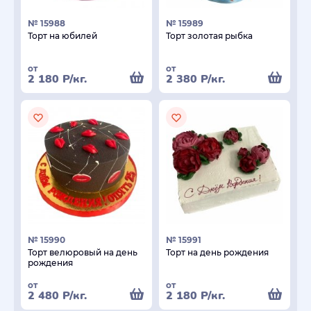
№ 15988
№ 15989
Торт на юбилей
Торт золотая рыбка
от
от
2 180
Р
/кг.
2 380
Р
/кг.
№ 15990
№ 15991
Торт велюровый на день
Торт на день рождения
рождения
от
от
2 480
Р
/кг.
2 180
Р
/кг.