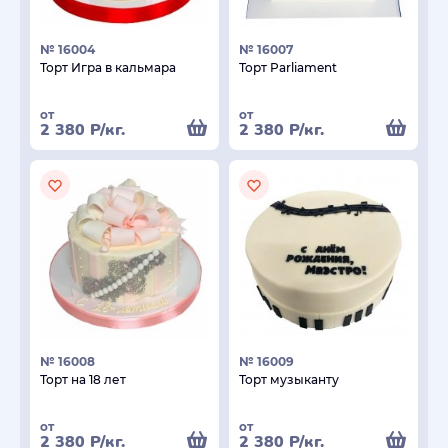
№ 16004
№ 16007
Торт Игра в кальмара
Торт Parliament
от
от
2 380
Р
/кг.
2 380
Р
/кг.
№ 16008
№ 16009
Торт на 18 лет
Торт музыканту
от
от
2 380
Р
/кг.
2 380
Р
/кг.