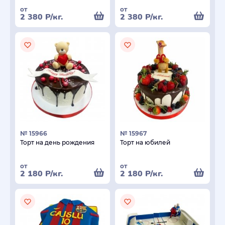
от
от
2 380
Р
/кг.
2 380
Р
/кг.
№ 15966
№ 15967
Торт на день рождения
Торт на юбилей
от
от
2 180
Р
/кг.
2 180
Р
/кг.