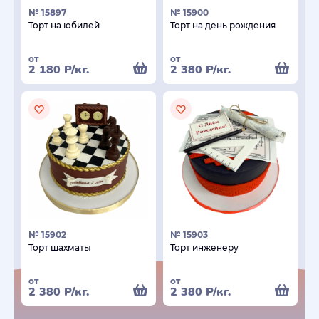
№ 15897
№ 15900
Торт на юбилей
Торт на день рождения
от
от
2 180
Р
/кг.
2 380
Р
/кг.
№ 15902
№ 15903
Торт шахматы
Торт инженеру
от
от
2 380
Р
/кг.
2 380
Р
/кг.