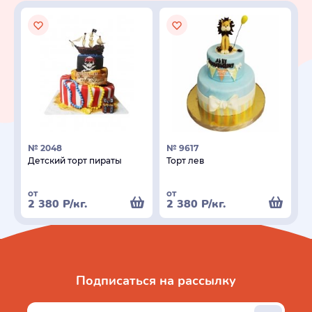
№ 2048
№ 9617
Детский торт пираты
Торт лев
от
от
2 380
Р
/кг.
2 380
Р
/кг.
Подписаться на рассылку