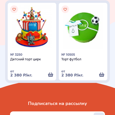
№ 3250
№ 10505
Детский торт цирк
Торт футбол
от
от
2 380
Р
/кг.
2 380
Р
/кг.
Подписаться на рассылку