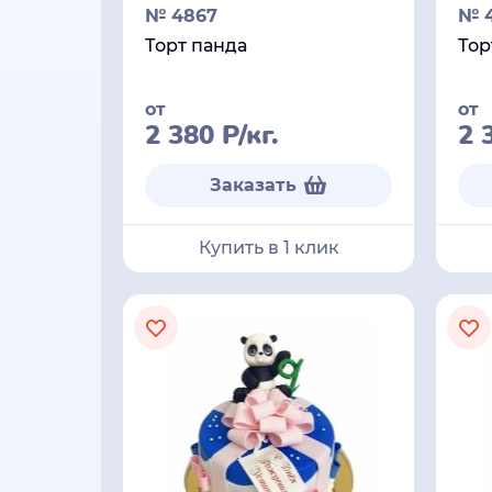
№ 4867
№ 4
Торт панда
Тор
от
от
2 380
Р
/кг.
2 
Заказать
Купить в 1 клик