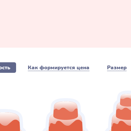
ость
Как формируется цена
Размер