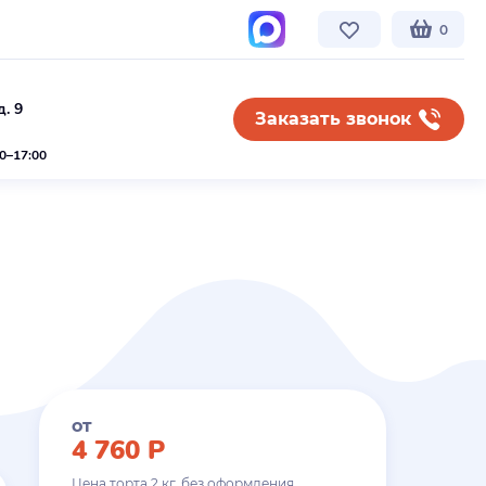
0
. 9
Заказать звонок
00–17:00
от
4 760
Р
Цена торта
2
кг. без оформления