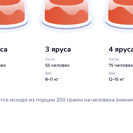
уса
3 яруса
4 ярус
Гости
Гости
век
55 человек
75 человек
Вес
Вес
8–11 кг
12–15 кг
тся исходя из порции 200 грамм на человека (миним