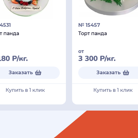
4531
№ 15457
т панда
Торт панда
от
180
Р
/кг.
3 300
Р
/кг.
Заказать
Заказать
Купить в 1 клик
Купить в 1 клик