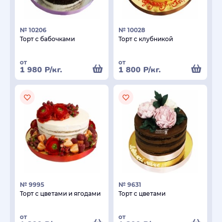
№ 10206
№ 10028
Торт с бабочками
Торт с клубникой
от
от
1 980
Р
/кг.
1 800
Р
/кг.
№ 9995
№ 9631
Торт с цветами и ягодами
Торт с цветами
от
от