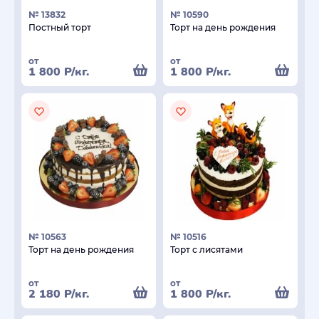
№ 13832
№ 10590
Постный торт
Торт на день рождения
от
от
1 800
Р
/кг.
1 800
Р
/кг.
№ 10563
№ 10516
Торт на день рождения
Торт с лисятами
от
от
2 180
Р
/кг.
1 800
Р
/кг.