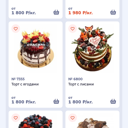
от
от
1 800
Р
/кг.
1 980
Р
/кг.
№ 7355
№ 6800
Торт с ягодами
Торт с лисами
от
от
1 800
Р
/кг.
1 800
Р
/кг.