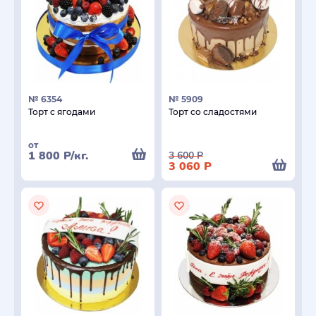
№ 6354
№ 5909
Торт с ягодами
Торт со сладостями
от
1 800
Р
/кг.
3 600
Р
3 060
Р