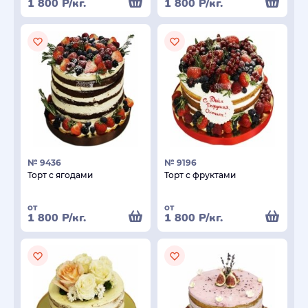
1 800
Р
/кг.
1 800
Р
/кг.
№ 9436
№ 9196
Торт с ягодами
Торт с фруктами
от
от
1 800
Р
/кг.
1 800
Р
/кг.