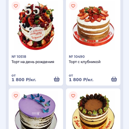
№ 10518
№ 10490
Торт на день рождения
Торт с клубникой
от
от
1 800
Р
/кг.
1 800
Р
/кг.