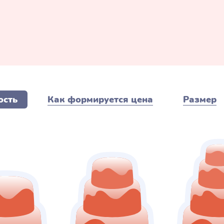
ость
Как формируется цена
Размер