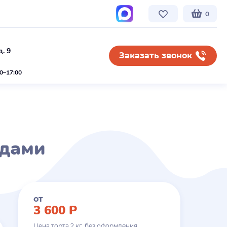
0
. 9
Заказать звонок
00–17:00
одами
от
3 600
Р
Цена торта
2
кг. без оформления