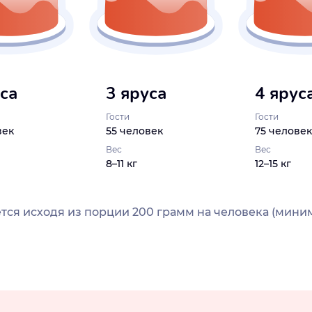
уса
3 яруса
4 ярус
Гости
Гости
век
55 человек
75 человек
Вес
Вес
8–11 кг
12–15 кг
тся исходя из порции 200 грамм на человека (миним