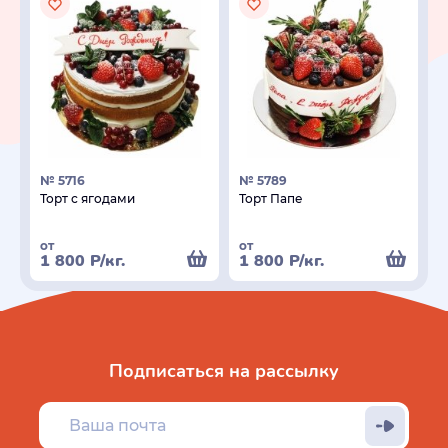
№ 5716
№ 5789
Торт с ягодами
Торт Папе
от
от
1 800
Р
/кг.
1 800
Р
/кг.
Подписаться на рассылку