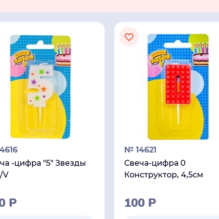
4616
№ 14621
ча -цифра "5" Звезды
Свеча-цифра 0
/V
Конструктор, 4,5см
00
Р
100
Р