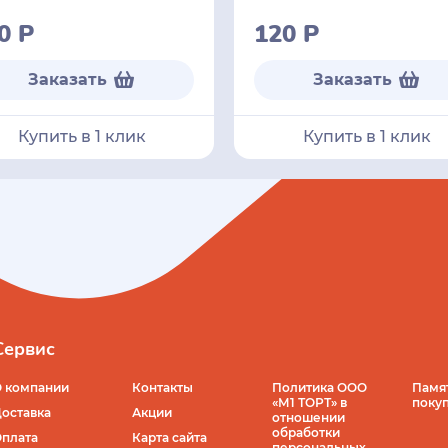
50
Р
120
Р
Заказать
Заказать
Купить в 1 клик
Купить в 1 клик
Сервис
 компании
Контакты
Политика ООО
Памя
«М1 ТОРТ» в
поку
оставка
Акции
отношении
обработки
плата
Карта сайта
персональных