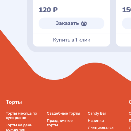
120
Р
1
Заказать
Купить в 1 клик
Торты
Торты месяца по
Свадебные торты
Candy Bar
О
суперцене
Праздничные
Начинки
Д
Торты на день
торты
Специальные
О
рождения