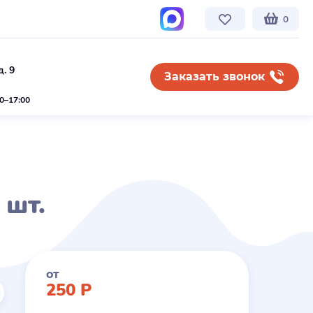
0
. 9
Заказать звонок
00–17:00
 шт.
от
250
Р