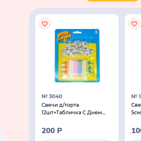
№ 3040
№ 1
Свечи д/торта
Све
12шт+Табличка С Днем
5см
Рождения
200
Р
1