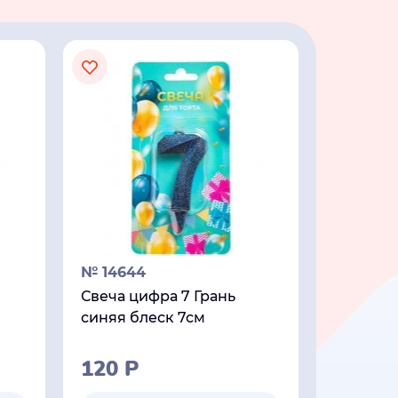
№ 14644
Свеча цифра 7 Грань
синяя блеск 7см
120
Р