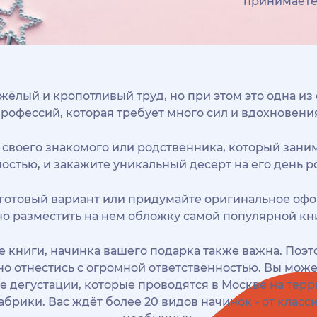
принимает
яжёлый и кропотливый труд, но при этом это одна из
рофессий, которая требует много сил и вдохновени
 своего знакомого или родственника, который заним
остью, и закажите уникальный десерт на его день 
готовый вариант или придумайте оригинальное офо
о разместить на нем обложку самой популярной кн
 книги, начинка вашего подарка также важна. Поэт
но отнестись с огромной ответственностью. Вы може
 дегустации, которые проводятся в Москве на тер
брики. Вас ждёт более 20 видов начинок - от класс