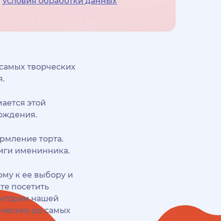
е
условия обработки данных
 самых творческих
я.
ается этой
рождения.
рмление торта.
иги именинника.
ому к ее выбору и
те посетить
ритории нашей
ических до самых