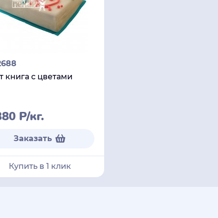
2688
т книга с цветами
380
Р
/кг.
Заказать
Купить в 1 клик