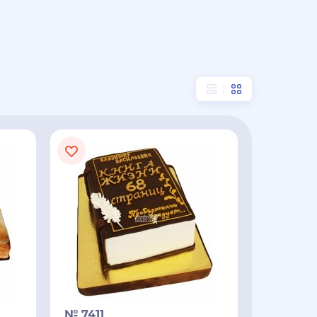
№ 7411