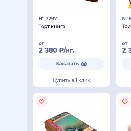
№ 7297
№ 
Торт книга
Тор
от
от
2 380
Р
/кг.
2 
Заказать
Купить в 1 клик