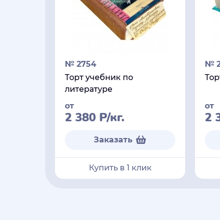
№ 2754
№ 
Торт учебник по
Тор
литературе
от
от
2 380
Р
/кг.
2 
Заказать
Купить в 1 клик