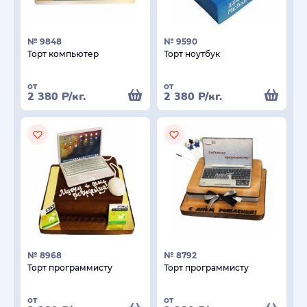
№ 9848
№ 9590
Торт компьютер
Торт ноутбук
от
от
2 380
Р
/кг.
2 380
Р
/кг.
№ 8968
№ 8792
Торт программисту
Торт программисту
от
от