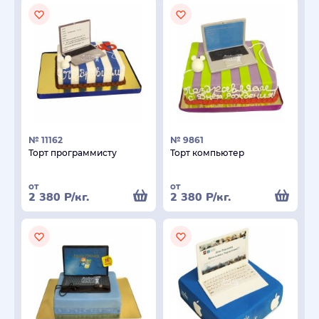
№ 11162
№ 9861
Торт программисту
Торт компьютер
от
от
2 380
Р
/кг.
2 380
Р
/кг.