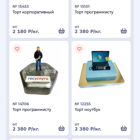
№ 15453
№ 15101
Торт корпоративный
Торт программисту
от
от
2 180
Р
/кг.
2 380
Р
/кг.
№ 14706
№ 12255
Торт программисту
Торт ноутбук
от
от
2 380
Р
/кг.
2 380
Р
/кг.