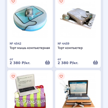
№ 4542
№ 4459
Торт мышь компьютерная
Торт компьютер
от
от
2 380
Р
/кг.
2 380
Р
/кг.