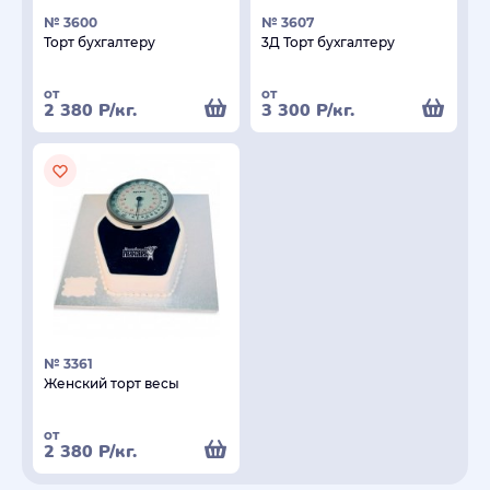
№ 3600
№ 3607
Торт бухгалтеру
3Д Торт бухгалтеру
от
от
2 380
Р
/кг.
3 300
Р
/кг.
№ 3361
Женский торт весы
от
2 380
Р
/кг.