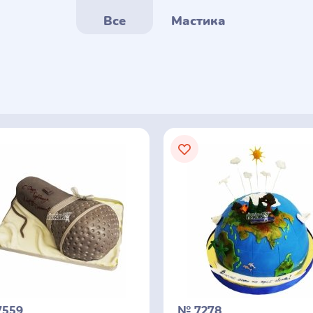
Все
Мастика
7559
№ 7278