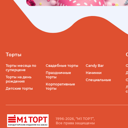
Торты
Торты месяца по
Свадебные торты
Candy Bar
О
суперцене
Праздничные
Начинки
Д
Торты на день
торты
Специальные
О
рождения
Корпоративные
Л
Детские торты
торты
с
1996-2026, “М1 ТОРТ”,
Все права защищены