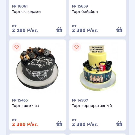
№ 16061
№ 15659
Торт с ягодами
Торт бейсбол
от
от
2 180
Р
/кг.
2 380
Р
/кг.
№ 15435
№ 14937
Торт крем чиз
Торт корпоративный
от
от
2 380
Р
/кг.
2 380
Р
/кг.