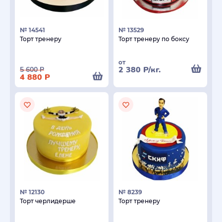
№ 14541
№ 13529
Торт тренеру
Торт тренеру по боксу
от
2 380
Р
/кг.
5 600
Р
4 880
Р
№ 12130
№ 8239
Торт черлидерше
Торт тренеру