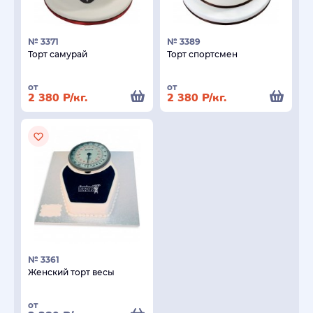
№ 3371
№ 3389
Торт самурай
Торт спортсмен
от
от
2 380
Р
/кг.
2 380
Р
/кг.
№ 3361
Женский торт весы
от