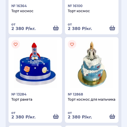
№ 16364
№ 16100
Торт космос
Торт космос
от
от
2 380
Р
/кг.
2 380
Р
/кг.
№ 13284
№ 12868
Торт ракета
Торт космос для мальчика
от
от
2 380
Р
/кг.
2 380
Р
/кг.