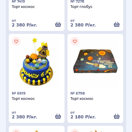
№ 7419
№ 7278
Торт космос
Торт глобус
от
от
2 380
Р
/кг.
2 380
Р
/кг.
№ 6919
№ 6798
Торт космос
Торт космос
от
от
2 380
Р
/кг.
2 180
Р
/кг.