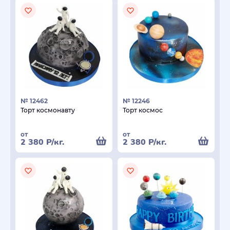
№ 12462
№ 12246
Торт космонавту
Торт космос
от
от
2 380
Р
/кг.
2 380
Р
/кг.