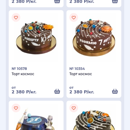
2 380
Р
/кг.
2 380
Р
/кг.
№ 10578
№ 10354
Торт космос
Торт космос
от
от
2 380
Р
/кг.
2 380
Р
/кг.