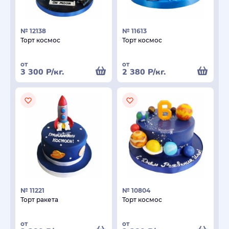
№ 12138
№ 11613
Торт космос
Торт космос
от
от
3 300
Р
/кг.
2 380
Р
/кг.
№ 11221
№ 10804
Торт ракета
Торт космос
от
от