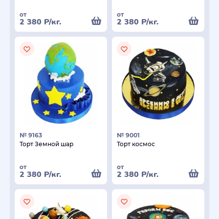
от
от
2 380
Р
/кг.
2 380
Р
/кг.
№ 9163
№ 9001
Торт Земной шар
Торт космос
от
от
2 380
Р
/кг.
2 380
Р
/кг.