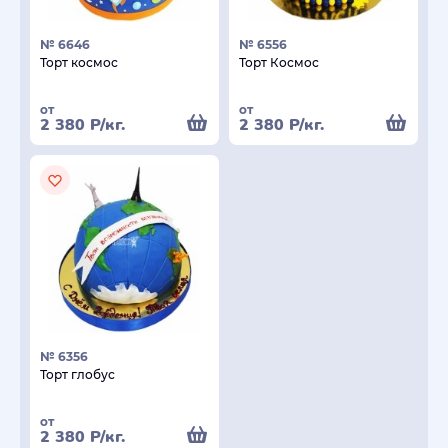
№ 6646
№ 6556
Торт космос
Торт Космос
от
от
2 380
Р
/кг.
2 380
Р
/кг.
№ 6356
Торт глобус
от
2 380
Р
/кг.