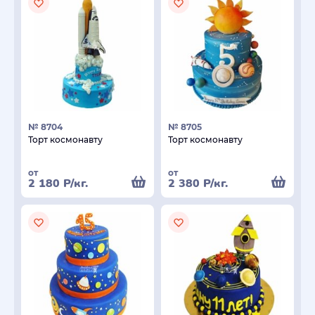
№ 8704
№ 8705
Торт космонавту
Торт космонавту
от
от
2 180
Р
/кг.
2 380
Р
/кг.