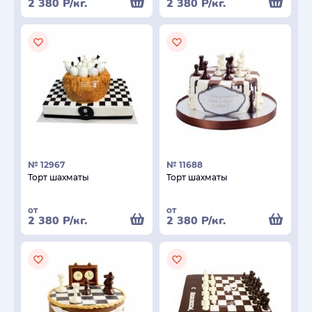
2 380
Р
/кг.
2 380
Р
/кг.
№ 12967
№ 11688
Торт шахматы
Торт шахматы
от
от
2 380
Р
/кг.
2 380
Р
/кг.